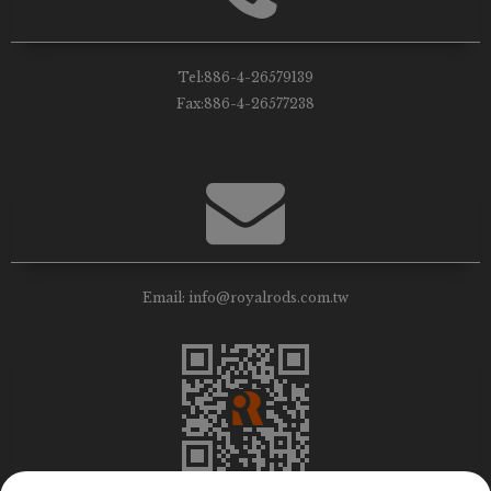
Tel:
886-4-26579139
Fax:
886-4-26577238
Email:
info@royalrods.com.tw